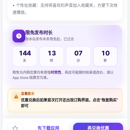
• 个性化收藏：支持将喜欢的声音加入收藏夹，方便下次快
速播放。
限免发布时长
自本站发布本条限免起，已过去
11
144
13
07
天
时
分
秒
限免与内购优惠均有很强
时效性
，商店可能随时结束或改价，请以
App Store 结算页为准。
温馨提示
优惠兑换后如果首次打开还出现订购界面，点击“恢复购买”
即可
先下载应用
再兑换优惠