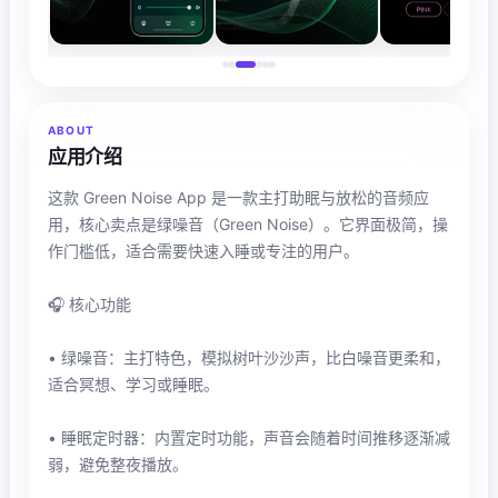
ABOUT
应用介绍
这款 Green Noise App 是一款主打助眠与放松的音频应
用，核心卖点是绿噪音（Green Noise）。它界面极简，操
作门槛低，适合需要快速入睡或专注的用户。
🎧 核心功能
• 绿噪音：主打特色，模拟树叶沙沙声，比白噪音更柔和，
适合冥想、学习或睡眠。
• 睡眠定时器：内置定时功能，声音会随着时间推移逐渐减
弱，避免整夜播放。