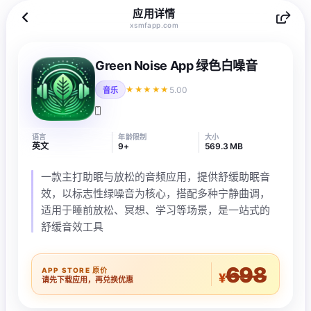
应用详情
xsmfapp.com
Green Noise App 绿色白噪音
5.00
★★★★★
音乐
语言
年龄限制
大小
英文
9+
569.3 MB
一款主打助眠与放松的音频应用，提供舒缓助眠音
效，以标志性绿噪音为核心，搭配多种宁静曲调，
适用于睡前放松、冥想、学习等场景，是一站式的
舒缓音效工具
698
APP STORE 原价
¥
请先下载应用，再兑换优惠