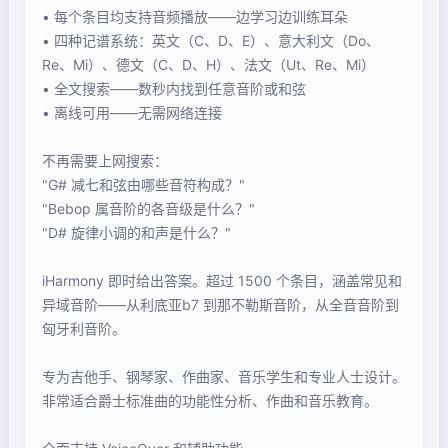
• 每个条目均支持音频播放——边学习边训练耳朵
• 四种记谱系统：英文（C、D、E）、意大利文（Do、
Re、Mi）、德文（C、D、H）、法文（Ut、Re、Mi）
• 全文搜索——数秒内找到任意音阶或和弦
• 离线可用——无需网络连接
不再需要上网搜索：
"G# 减七和弦由哪些音符构成？"
"Bebop 属音阶的各音级是什么？"
"D# 旋律小调的和声是什么？"
iHarmony 即时给出答案。超过 1500 个条目，涵盖常见和
异域音阶——从利底亚b7 到那不勒斯音阶，从全音音阶到
匈牙利音阶。
专为吉他手、钢琴家、作曲家、音乐学生和专业人士设计。
非常适合爵士标准曲的功能性分析、作曲和音乐教育。