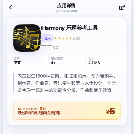
应用详情
xsmfapp.com
iHarmony 乐理参考工具
5.00
★★★★★
音乐
语言
年龄限制
大小
中文
4+
4.7 MB
内置超过1500种音阶、和弦和和声。专为吉他手、
钢琴家、作曲家、音乐学生和专业人士设计。非常
适合爵士标准曲的功能性分析、作曲和音乐教育。
5
APP STORE 原价
¥
限免期间底部按钮可免费获取