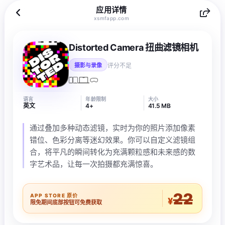
应用详情
xsmfapp.com
Distorted Camera 扭曲滤镜相机
评分不足
摄影与录像
语言
年龄限制
大小
英文
4+
41.5 MB
通过叠加多种动态滤镜，实时为你的照片添加像素
错位、色彩分离等迷幻效果。你可以自定义滤镜组
合，将平凡的瞬间转化为充满颗粒感和未来感的数
字艺术品，让每一次拍摄都充满惊喜。
22
APP STORE 原价
¥
限免期间底部按钮可免费获取