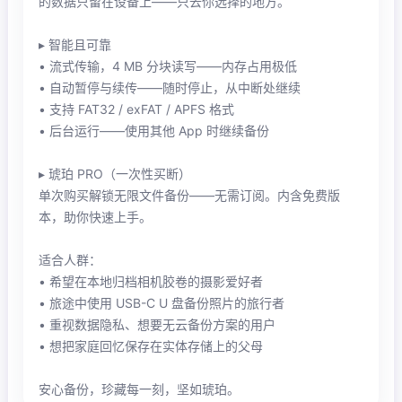
的数据只留在设备上——只去你选择的地方。
▸ 智能且可靠
• 流式传输，4 MB 分块读写——内存占用极低
• 自动暂停与续传——随时停止，从中断处继续
• 支持 FAT32 / exFAT / APFS 格式
• 后台运行——使用其他 App 时继续备份
▸ 琥珀 PRO（一次性买断）
单次购买解锁无限文件备份——无需订阅。内含免费版
本，助你快速上手。
适合人群：
• 希望在本地归档相机胶卷的摄影爱好者
• 旅途中使用 USB-C U 盘备份照片的旅行者
• 重视数据隐私、想要无云备份方案的用户
• 想把家庭回忆保存在实体存储上的父母
安心备份，珍藏每一刻，坚如琥珀。