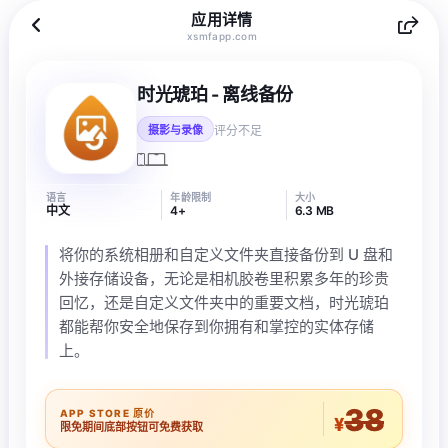
应用详情
xsmfapp.com
时光琥珀 - 离线备份
评分不足
摄影与录像
语言
年龄限制
大小
中文
4+
6.3 MB
将你的系统相册和自定义文件夹直接备份到 U 盘和
外接存储设备，无论是相机胶卷里积累多年的珍贵
回忆，还是自定义文件夹中的重要文档，时光琥珀
都能帮你安全地保存到你拥有和掌控的实体存储
上。
38
APP STORE 原价
¥
限免期间底部按钮可免费获取