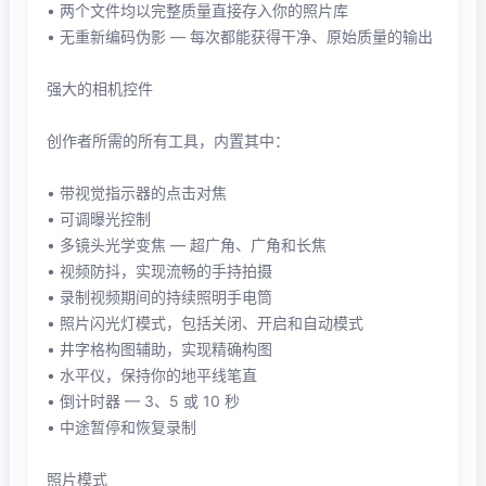
• 两个文件均以完整质量直接存入你的照片库
• 无重新编码伪影 — 每次都能获得干净、原始质量的输出
强大的相机控件
创作者所需的所有工具，内置其中：
• 带视觉指示器的点击对焦
• 可调曝光控制
• 多镜头光学变焦 — 超广角、广角和长焦
• 视频防抖，实现流畅的手持拍摄
• 录制视频期间的持续照明手电筒
• 照片闪光灯模式，包括关闭、开启和自动模式
• 井字格构图辅助，实现精确构图
• 水平仪，保持你的地平线笔直
• 倒计时器 — 3、5 或 10 秒
• 中途暂停和恢复录制
照片模式