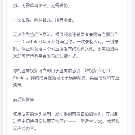
剪。无需重新录制。无需妥协。
一次拍摄。两种格式。所有平台。
无论你为竖屏信息流、横屏频道还是两者兼而有之而创作
——DualTake Cam 都能满足你，一次录制即可。一键录
制。停止时获得两个可直接发布的视频文件。无需拍摄两
次即可跨所有平台发布的快捷方式。
你的竖屏视频可立即用于竖屏信息流、短视频应用和
Stories。你的横屏视频可用于横屏频道、桌面播放和专业
演示。
前后摄像头
使用后置摄像头录制，或切换到前置自拍摄像头。在录制
过程中切换摄像头而无需停止——非常适合 vlog、教程和
反应式内容。