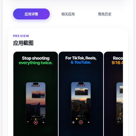
应用详情
相关应用
限免历史
PREVIEW
应用截图