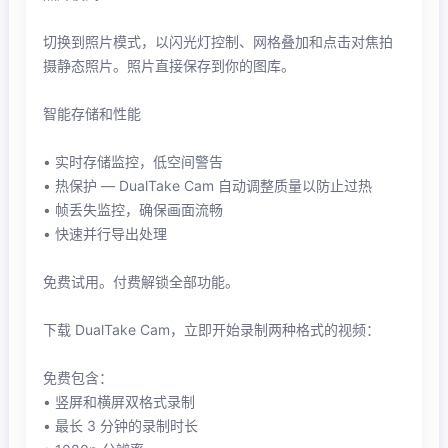
切换到照片模式，以闪光灯控制、网格叠加和点击对焦拍
摄静态照片。照片直接保存到你的图库。
智能存储和性能
• 实时存储监控，低空间警告
• 热保护 — DualTake Cam 自动调整质量以防止过热
• 帧丢失监控，确保画面流畅
• 快速并行导出处理
免费试用。付费解锁全部功能。
下载 DualTake Cam，立即开始录制两种格式的视频：
免费包含：
• 竖屏和横屏双格式录制
• 最长 3 分钟的录制时长