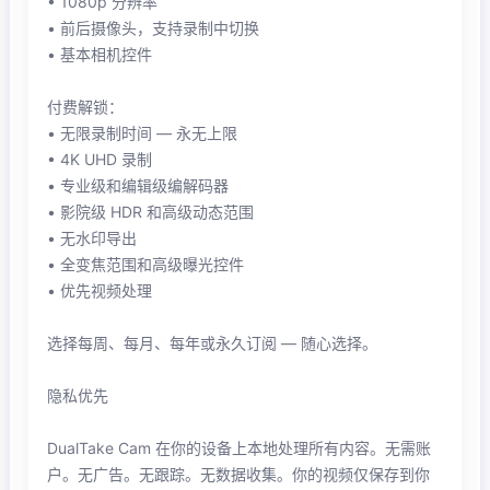
• 1080p 分辨率
• 前后摄像头，支持录制中切换
• 基本相机控件
付费解锁：
• 无限录制时间 — 永无上限
• 4K UHD 录制
• 专业级和编辑级编解码器
• 影院级 HDR 和高级动态范围
• 无水印导出
• 全变焦范围和高级曝光控件
• 优先视频处理
选择每周、每月、每年或永久订阅 — 随心选择。
隐私优先
DualTake Cam 在你的设备上本地处理所有内容。无需账
户。无广告。无跟踪。无数据收集。你的视频仅保存到你