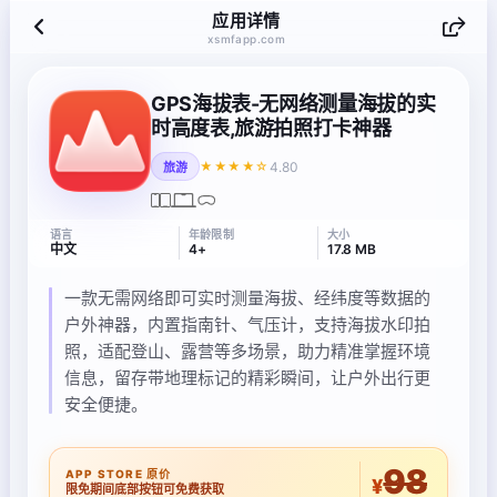
应用详情
xsmfapp.com
GPS海拔表-无网络测量海拔的实
时高度表,旅游拍照打卡神器
4.80
★★★★☆
旅游
语言
年龄限制
大小
中文
4+
17.8 MB
一款无需网络即可实时测量海拔、经纬度等数据的
户外神器，内置指南针、气压计，支持海拔水印拍
照，适配登山、露营等多场景，助力精准掌握环境
信息，留存带地理标记的精彩瞬间，让户外出行更
安全便捷。
98
APP STORE 原价
¥
限免期间底部按钮可免费获取