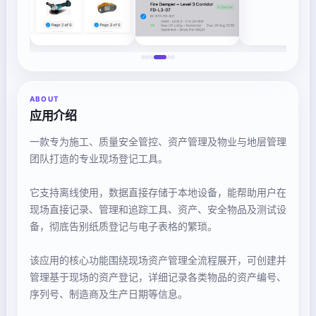
ABOUT
应用介绍
一款专为施工、质量安全管控、资产管理及物业与地层管理
团队打造的专业现场登记工具。
它支持离线使用，数据直接存储于本地设备，能帮助用户在
现场直接记录、管理和追踪工具、资产、安全物品及测试设
备，彻底告别纸质登记与电子表格的繁琐。
该应用的核心功能围绕现场资产管理全流程展开，可创建并
管理基于现场的资产登记，详细记录各类物品的资产编号、
序列号、制造商及生产日期等信息。