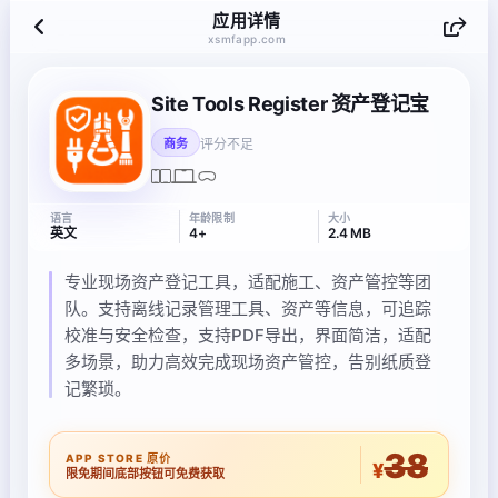
应用详情
xsmfapp.com
Site Tools Register 资产登记宝
评分不足
商务
语言
年龄限制
大小
英文
4+
2.4 MB
专业现场资产登记工具，适配施工、资产管控等团
队。支持离线记录管理工具、资产等信息，可追踪
校准与安全检查，支持PDF导出，界面简洁，适配
多场景，助力高效完成现场资产管控，告别纸质登
记繁琐。
38
APP STORE 原价
¥
限免期间底部按钮可免费获取