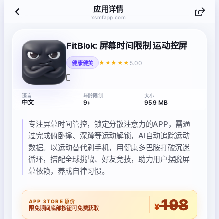
应用详情
xsmfapp.com
FitBlok: 屏幕时间限制 运动控屏
5.00
★★★★★
健康健美
语言
年龄限制
大小
中文
9+
95.9 MB
专注屏幕时间管控，锁定分散注意力的APP，需通
过完成俯卧撑、深蹲等运动解锁，AI自动追踪运动
数据。以运动替代刷手机，用健康多巴胺打破沉迷
循环，搭配全球挑战、好友竞技，助力用户摆脱屏
幕依赖，养成自律习惯。
198
APP STORE 原价
¥
限免期间底部按钮可免费获取