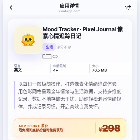
应用详情
xsmfapp.com
Mood Tracker · Pixel Journal 像
素心情追踪日记
评分不足
生活
语言
年龄限制
大小
英文
4+
76.5 MB
以每日一触极简操作，打造像素化情绪追踪体验。
用色彩网格呈现全年情绪与生活数据，支持多维度
记录，数据本地存储无干扰，助你轻松洞察情绪规
律，养成记录习惯，开启高效自我关怀。
298
APP STORE 原价
¥
限免期间底部按钮可免费获取