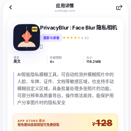
应用详情
xsmfapp.com
PrivacyBlur : Face Blur 隐私相机
4.40
★★★★☆
摄影与录像
语言
年龄限制
大小
英文
4+
119.2 MB
AI智能隐私模糊工具，可自动检测并模糊照片中的
人脸、车牌、证件、文档等敏感区域，也支持手动
模糊自定义区域，具备批量处理多张照片的功能，
可原分辨率高质量导出，操作简洁高效，能保护用
户分享图片时的隐私安全
128
APP STORE 原价
¥
限免期间底部按钮可免费获取