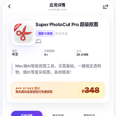
应用详情
xsmfapp.com
Super PhotoCut Pro 超级抠图
评分不足
摄影与录像
语言
年龄限制
大小
中文
4+
24.4 MB
Mac端AI智能抠图工具，无需基础，一键搞定透明
物、婚纱等复杂抠图，高效精准！
348
APP STORE 原价
¥
限免期间底部按钮可免费获取
应用详情
相关应用
限免历史