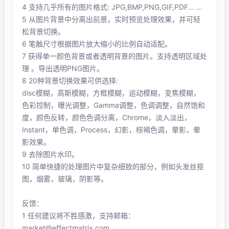
4 支持几乎所有的图片格式: JPG,BMP,PNG,GIF,PDF... ...
5 从图片背景中分离出前景，实时预览处理效果，并可轻
松背景切换。
6 笔触尺寸根据图片放大缩小的比例自动适配。
7 获得单一颜色背景或者透明背景的图片。支持透明区域处
理 。导出透明PNG图片。
8 20种背景切换效果可供选择:
disc模糊，高斯模糊，方框模糊，运动模糊，变焦模糊，
色彩控制，曝光调整，Gamma调整，色调调整，自然饱和
度，颜色反转，颜色色调分离，Chrome，淡入淡出，
Instant，单色调，Process，幻影，棕褐色调，晕影，晕
影效果。
9 去除图片水印。
10 简单快捷的处理图片中复杂细致的部分，例如头发丝抠
图，烟雾，玻璃，阴影等。
反馈：
1 任何建议将不胜感激，支持邮箱：
market@effectmatrix.com