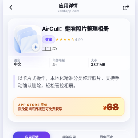
应用详情
xsmfapp.com
AirCull：翻看照片整理相册
4.90
★★★★☆
效率
语言
年龄限制
大小
中文
4+
38.7 MB
以卡片式操作，本地化精准分类整理照片，支持手
动确认删除，轻松管控相册。
68
APP STORE 原价
¥
限免期间底部按钮可免费获取
应用详情
相关应用
限免历史