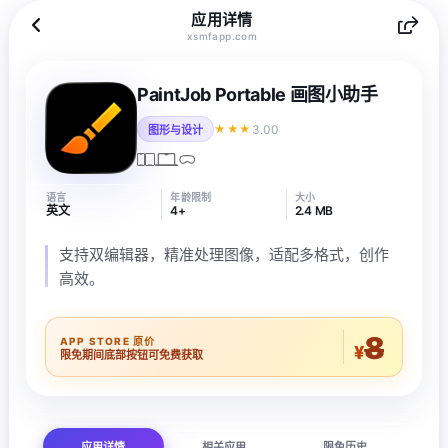
应用详情
xsmfapp.com
PaintJob Portable 画图小助手
3.00
★★★
图形与设计
语言
年龄限制
大小
英文
4+
2.4 MB
支持双编辑器，精准处理图像，适配多格式，创作
高效。
8
APP STORE 原价
¥
限免期间底部按钮可免费获取
应用详情
相关应用
限免历史