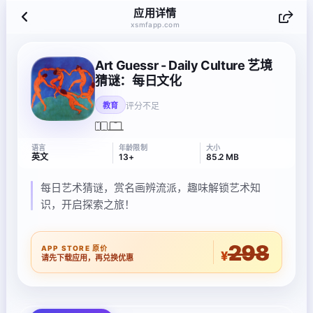
应用详情
xsmfapp.com
Art Guessr - Daily Culture 艺境
猜谜：每日文化
评分不足
教育
语言
年龄限制
大小
英文
13+
85.2 MB
每日艺术猜谜，赏名画辨流派，趣味解锁艺术知
识，开启探索之旅！
298
APP STORE 原价
¥
请先下载应用，再兑换优惠