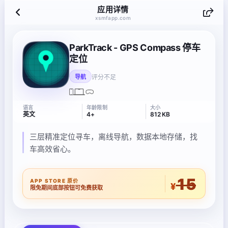
应用详情
xsmfapp.com
ParkTrack - GPS Compass 停车
定位
评分不足
导航
语言
年龄限制
大小
英文
4+
812 KB
三层精准定位寻车，离线导航，数据本地存储，找
车高效省心。
15
APP STORE 原价
¥
限免期间底部按钮可免费获取