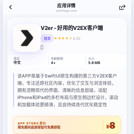
应用详情
xsmfapp.com
V2er - 好用的V2EX客户端
4.20
★★★★☆
社交
语言
年龄限制
大小
中文
4+
5.8 MB
该APP是基于SwiftUI原生构建的第三方V2EX客户
端，专注还原社区内容，优化了交互与浏览体验，
拥有流畅现代的界面、清晰的信息层级，适配
iPhone和iPad的多栏布局与原生侧边栏设计，滚动
和加载体验更顺滑，且会持续迭代优化稳定性
8
APP STORE 原价
¥
限免期间底部按钮可免费获取