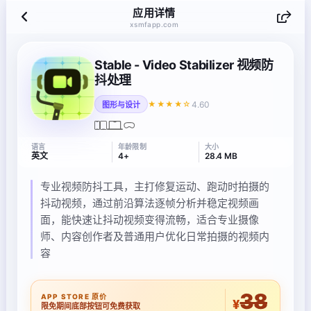
应用详情
xsmfapp.com
Stable - Video Stabilizer 视频防
抖处理
4.60
★★★★☆
图形与设计
语言
年龄限制
大小
英文
4+
28.4 MB
专业视频防抖工具，主打修复运动、跑动时拍摄的
抖动视频，通过前沿算法逐帧分析并稳定视频画
面，能快速让抖动视频变得流畅，适合专业摄像
师、内容创作者及普通用户优化日常拍摄的视频内
容
38
APP STORE 原价
¥
限免期间底部按钮可免费获取