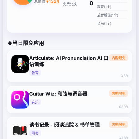
¥
1324
总价值
0
免费兑换
教育(1个)
益智解谜(1个)
音乐(1个)
🔥
当日限免应用
Articulate: AI Pronunciation AI 口
内购限免
语训练
教育
¥58
Guitar Wiz: 和弦与调音器
内购限免
音乐
¥398
读书记录 - 阅读追踪 & 书单管理
内购限免
图书
¥168