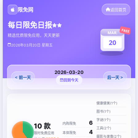
限免网
返回首页
每日限免日报
FREE
MAR.
精选优质限免应用，天天更新
20
2026年03月20日 星期五
2026-03-20
< 前一天
后一天 >
回到今天
健康健美(1个)
图书(1个)
字谜(1个)
6
内购限免
10
款
工具(2个)
4
本体限免
限时免费应用
摄影与录像(2个)