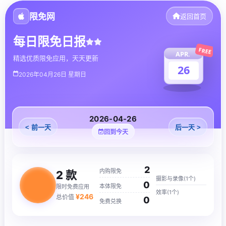
限免网
返回首页
每日限免日报
FREE
APR.
精选优质限免应用，天天更新
26
2026年04月26日 星期日
2026-04-26
< 前一天
后一天 >
回到今天
2
内购限免
2
款
摄影与录像(1个)
0
本体限免
限时免费应用
效率(1个)
¥
246
总价值
0
免费兑换