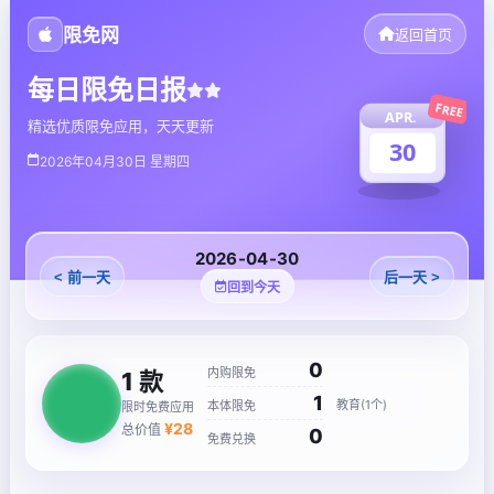
限免网
返回首页
每日限免日报
FREE
APR.
精选优质限免应用，天天更新
30
2026年04月30日 星期四
2026-04-30
< 前一天
后一天 >
回到今天
0
内购限免
1
款
1
教育(1个)
本体限免
限时免费应用
¥
28
总价值
0
免费兑换