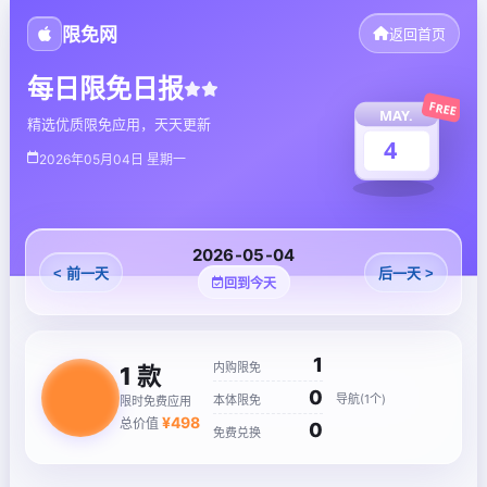
限免网
返回首页
每日限免日报
FREE
MAY.
精选优质限免应用，天天更新
4
2026年05月04日 星期一
2026-05-04
< 前一天
后一天 >
回到今天
1
内购限免
1
款
0
导航(1个)
本体限免
限时免费应用
¥
498
总价值
0
免费兑换