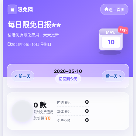
限免网
返回首页
每日限免日报
FREE
MAY.
精选优质限免应用，天天更新
10
2026年05月10日 星期日
2026-05-10
< 前一天
后一天 >
回到今天
0
内购限免
0
款
0
本体限免
限时免费应用
¥
0
总价值
0
免费兑换