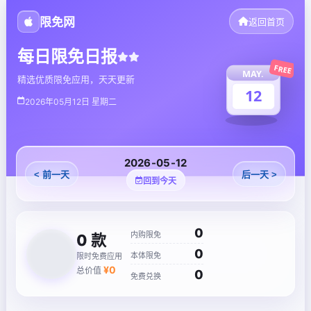
限免网
返回首页
每日限免日报
FREE
MAY.
精选优质限免应用，天天更新
12
2026年05月12日 星期二
2026-05-12
< 前一天
后一天 >
回到今天
0
内购限免
0
款
0
本体限免
限时免费应用
¥
0
总价值
0
免费兑换