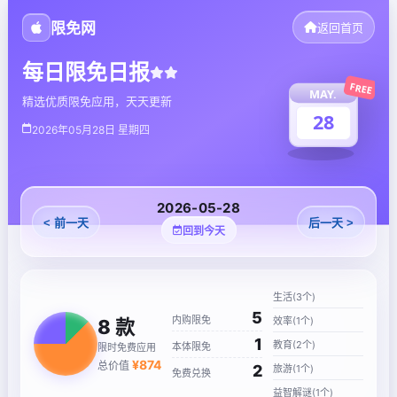
限免网
返回首页
每日限免日报
FREE
MAY.
精选优质限免应用，天天更新
28
2026年05月28日 星期四
2026-05-28
< 前一天
后一天 >
回到今天
生活(3个)
5
内购限免
效率(1个)
8
款
1
教育(2个)
本体限免
限时免费应用
¥
874
总价值
2
旅游(1个)
免费兑换
益智解谜(1个)