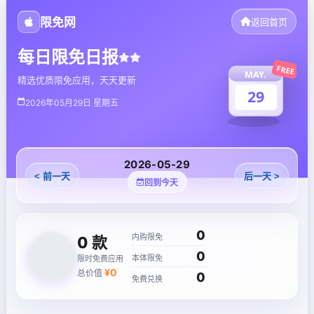
限免网
返回首页
每日限免日报
FREE
MAY.
精选优质限免应用，天天更新
29
2026年05月29日 星期五
2026-05-29
< 前一天
后一天 >
回到今天
0
内购限免
0
款
0
本体限免
限时免费应用
¥
0
总价值
0
免费兑换