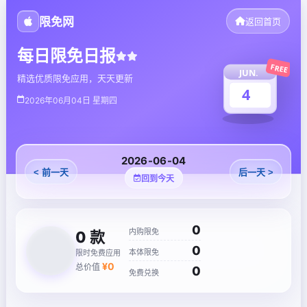
限免网
返回首页
每日限免日报
FREE
JUN.
精选优质限免应用，天天更新
4
2026年06月04日 星期四
2026-06-04
< 前一天
后一天 >
回到今天
0
内购限免
0
款
0
本体限免
限时免费应用
¥
0
总价值
0
免费兑换