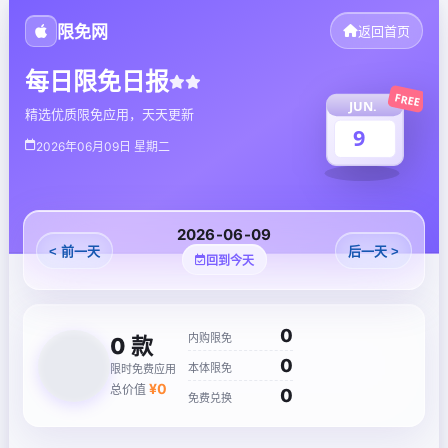
限免网
返回首页
每日限免日报
FREE
JUN.
精选优质限免应用，天天更新
9
2026年06月09日 星期二
2026-06-09
< 前一天
后一天 >
回到今天
0
内购限免
0
款
0
本体限免
限时免费应用
¥
0
总价值
0
免费兑换