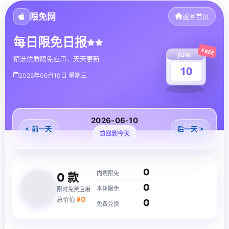
限免网
返回首页
每日限免日报
FREE
JUN.
精选优质限免应用，天天更新
10
2026年06月10日 星期三
2026-06-10
< 前一天
后一天 >
回到今天
0
内购限免
0
款
0
本体限免
限时免费应用
¥
0
总价值
0
免费兑换