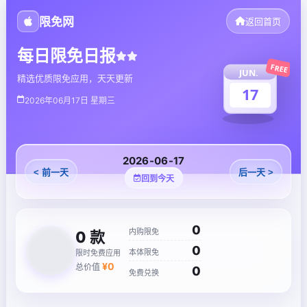
限免网
返回首页
每日限免日报
FREE
JUN.
精选优质限免应用，天天更新
17
2026年06月17日 星期三
2026-06-17
< 前一天
后一天 >
回到今天
0
内购限免
0
款
0
本体限免
限时免费应用
¥
0
总价值
0
免费兑换