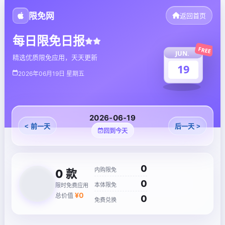
限免网
返回首页
每日限免日报
FREE
JUN.
精选优质限免应用，天天更新
19
2026年06月19日 星期五
2026-06-19
< 前一天
后一天 >
回到今天
0
内购限免
0
款
0
本体限免
限时免费应用
¥
0
总价值
0
免费兑换