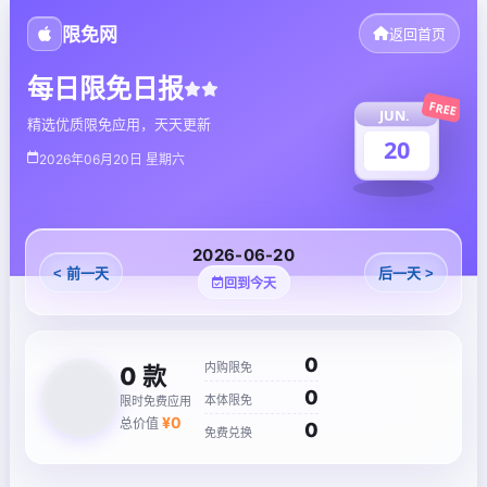
限免网
返回首页
每日限免日报
FREE
JUN.
精选优质限免应用，天天更新
20
2026年06月20日 星期六
2026-06-20
< 前一天
后一天 >
回到今天
0
内购限免
0
款
0
本体限免
限时免费应用
¥
0
总价值
0
免费兑换