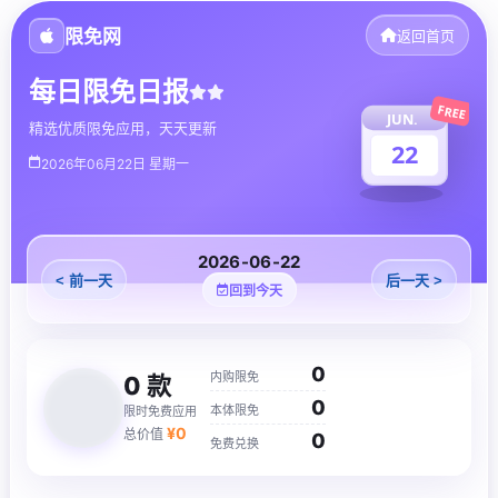
限免网
返回首页
每日限免日报
FREE
JUN.
精选优质限免应用，天天更新
22
2026年06月22日 星期一
2026-06-22
< 前一天
后一天 >
回到今天
0
内购限免
0
款
0
本体限免
限时免费应用
¥
0
总价值
0
免费兑换