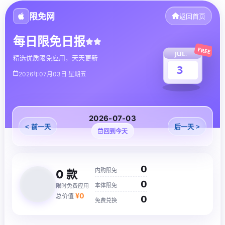
限免网
返回首页
每日限免日报
FREE
JUL.
精选优质限免应用，天天更新
3
2026年07月03日 星期五
2026-07-03
< 前一天
后一天 >
回到今天
0
内购限免
0
款
0
本体限免
限时免费应用
¥
0
总价值
0
免费兑换