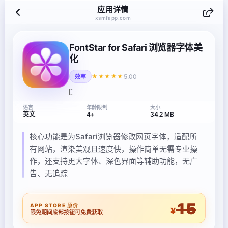
应用详情
xsmfapp.com
FontStar for Safari 浏览器字体美
化
5.00
★★★★★
效率
语言
年龄限制
大小
英文
4+
34.2 MB
核心功能是为Safari浏览器修改网页字体，适配所
有网站，渲染美观且速度快，操作简单无需专业操
作，还支持更大字体、深色界面等辅助功能，无广
告、无追踪
15
APP STORE 原价
¥
限免期间底部按钮可免费获取