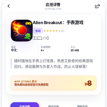
应用详情
xsmfapp.com
Alien Breakout：手表游戏
5.00
★★★★★
休闲
语言
年龄限制
大小
中文
4+
20 MB
随时随地在手表上打怪兽，熟悉又新奇的经典游戏
回归，滑动盾牌与外星人作战，防止火球掉落！
8
APP STORE 原价
¥
限免期间底部按钮可免费获取
应用详情
相关应用
限免历史