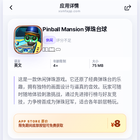
应用详情
xsmfapp.com
Pinball Mansion 弹珠台球
评分不足
休闲
语言
年龄限制
大小
英文
4+
75 MB
这是一款休闲弹珠游戏。它还原了经典弹珠台的乐
趣，拥有独特的画面设计与逼真的音效。玩家可随
时随地体验刺激挑战，通过先进排行榜与好友竞
技，力争榜首成为弹珠冠军，适合各年龄层畅玩。
8
APP STORE 原价
¥
限免期间底部按钮可免费获取