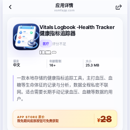
应用详情
xsmfapp.com
Vitals Logbook -Health Tracker
健康指标追踪器
评分不足
医疗
语言
年龄限制
大小
中文
16+
25.3 MB
一款本地存储的健康指标追踪工具，主打血压、血
糖等生命体征的记录与分析，数据全程私密不联
网。适合需要长期手动记录血压、血糖等数据的用
户。
28
APP STORE 原价
¥
限免期间底部按钮可免费获取