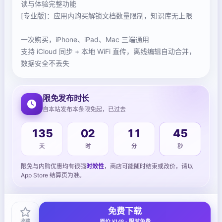
读与体验完整功能
[专业版]：应用内购买解锁文档数量限制，知识库无上限
一次购买，iPhone、iPad、Mac 三端通用
支持 iCloud 同步 + 本地 WiFi 直传，离线编辑自动合并，
限免发布时长
自本站发布本条限免起，已过去
135
02
11
46
天
时
分
秒
限免与内购优惠均有很强
时效性
，商店可能随时结束或改价，请以
App Store 结算页为准。
免费下载
收藏
原价 ¥148 · 限时免费