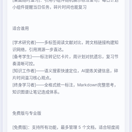
小组件提醒当日任务，碎片时间也能复习
适合谁用
[学术研究者]——多标签阅读文献对比，跨文档链接构建知
识网络，引用溯源一步直达。
[备考学生]——标注转记忆卡片，周计划对抗遗忘，复习节
奏清晰可控。
[知识工作者]——语义搜索快速定位，AI提炼关键信息，碎
片时间温习核心观点。
[终身学习者]——全格式统一标注，Markdown完整思考，
知识图谱让笔记连成体系。
免费版与专业版
[免费版]：支持所有功能，最多管理 5 个文档，适合轻度阅