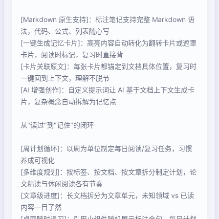
[Markdown 原生支持]：标注笔记支持完整 Markdown 语
法，代码、公式、列表随心写
[一键生成记忆卡片]：高亮内容自动转化为翻转卡片或遮罩
卡片，阅读时标记，复习时直接背
[卡片关联原文]：每张卡片都锚定到文档具体位置，复习时
一键回到上下文，理解不脱节
[AI 增强创作]：自定义提示词让 AI 基于文档上下文生成卡
片，复杂概念自动拆解为记忆点
从"读过"到"记住"的闭环
[周计划循环]：以周为单位制定每日阅读/复习任务，习惯
养成可视化
[多维度规划]：按标签、按文档、按文章拆分制定计划，论
文精读与休闲阅读各有节奏
[文章级进度]：长文档拆分为文章单元，未知领域 vs 已读
内容一目了然
[桌面随时温习]：引用小组件随机展示标注金句，每日计划