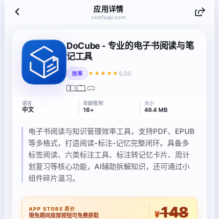
应用详情
xsmfapp.com
DoCube - 专业的电子书阅读与笔
记工具
5.00
★★★★★
效率
语言
年龄限制
大小
中文
16+
46.4 MB
电子书阅读与知识管理效率工具，支持PDF、EPUB
等多格式，打造阅读-标注-记忆完整闭环。具备多
标签阅读、六类标注工具、标注转记忆卡片、周计
划复习等核心功能，AI辅助拆解知识，还可通过小
组件碎片温习。
148
APP STORE 原价
¥
限免期间底部按钮可免费获取