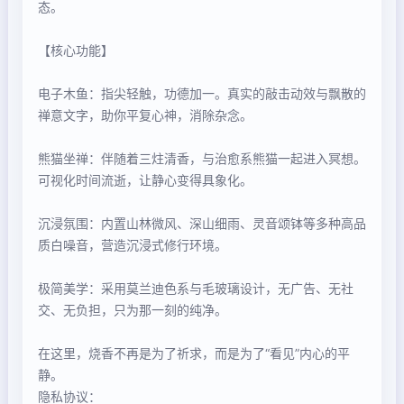
态。
【核心功能】
电子木鱼：指尖轻触，功德加一。真实的敲击动效与飘散的
禅意文字，助你平复心神，消除杂念。
熊猫坐禅：伴随着三炷清香，与治愈系熊猫一起进入冥想。
可视化时间流逝，让静心变得具象化。
沉浸氛围：内置山林微风、深山细雨、灵音颂钵等多种高品
质白噪音，营造沉浸式修行环境。
极简美学：采用莫兰迪色系与毛玻璃设计，无广告、无社
交、无负担，只为那一刻的纯净。
在这里，烧香不再是为了祈求，而是为了“看见”内心的平
静。
隐私协议：