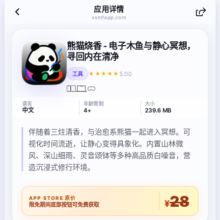
应用详情
xsmfapp.com
熊猫烧香 - 电子木鱼与静心冥想，
寻回内在清净
5.00
★★★★★
工具
语言
年龄限制
大小
中文
4+
239.6 MB
伴随着三炷清香，与治愈系熊猫一起进入冥想。可
视化时间流逝，让静心变得具象化。内置山林微
风、深山细雨、灵音颂钵等多种高品质白噪音，营
造沉浸式修行环境。
28
APP STORE 原价
¥
限免期间底部按钮可免费获取