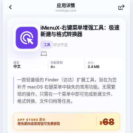
应用详情
xsmfapp.com
iMenuX-右键菜单增强工具：极速
新建与格式转换器
评分不足
工具
语言
年龄限制
大小
中文
4+
3.4 MB
一款轻量级的 Finder（访达）扩展工具，旨在为您
补齐 macOS 右键菜单中缺失的常用功能。无需繁
琐的操作，只需在一个菜单中即可完成新建文件、
格式转换、文件归档等任务。
68
APP STORE 原价
¥
限免期间底部按钮可免费获取