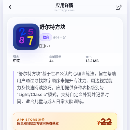
应用详情
xsmfapp.com
舒尔特方块
评分不足
教育
语言
年龄限制
大小
中文
4+
13.2 MB
“舒尔特方块”基于世界公认的心理训练法，旨在帮助
用户通过寻找数字顺序来提升专注力、周边视觉能
力及快速阅读技巧。应用提供多种表格级别与
“Light/Classic”模式，支持自定义外观并记录时
间，适合儿童与成人日常大脑训练。
22
APP STORE 原价
¥
限免期间底部按钮可免费获取