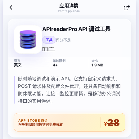
应用详情
xsmfapp.com
APIreaderPro API 调试工具
评分不足
工具
语言
年龄限制
大小
英文
4+
1.9 MB
随时随地调试和演示 API。它支持自定义请求头、
POST 请求体及配置文件管理，还具备自动刷新和
防休眠功能，让接口监控更顺畅，是移动办公调试
接口的实用伴侣。
28
APP STORE 原价
¥
限免期间底部按钮可免费获取