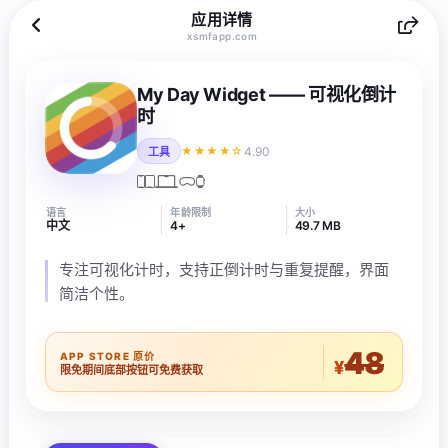
应用详情
xsmfapp.com
My Day Widget —— 可视化倒计
时
4.90
★★★★☆
工具
语言
年龄限制
大小
中文
4+
49.7 MB
专注可视化计时，支持正倒计时与重复提醒，界面
简洁个性。
48
APP STORE 原价
¥
限免期间底部按钮可免费获取