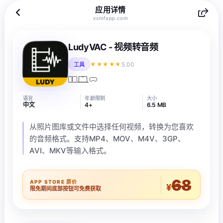
应用详情
xsmfapp.com
LudyVAC - 视频转音频
5.00
★★★★★
工具
语言
年龄限制
大小
中文
4+
6.5 MB
从照片图库或文件中选择任何视频，转换为您喜欢
的音频格式。支持MP4、MOV、M4V、3GP、
AVI、MKV等输入格式。
68
APP STORE 原价
¥
限免期间底部按钮可免费获取