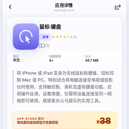
应用详情
xsmfapp.com
鼠标·键盘
4.90
★★★★☆
效率
语言
年龄限制
大小
中文
4+
48.7 MB
将 iPhone 或 iPad 变身为无线鼠标和键盘，轻松控
制 Mac 或 PC。特别适合将电脑连接至电视或投影
仪时使用，支持触控板、滚轮及虚拟键盘功能。应
用操作丝滑，设置简便，仅需将设备连接至同一网
络即可使用，是居家办公与娱乐的实用工具。
38
APP STORE 原价
¥
限免期间底部按钮可免费获取