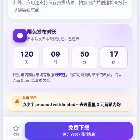
此外，应用还支持保存扫描结果、拍摄照片并创建检查报告
以便后续查阅。
限免发布时长
自本站发布本条限免起，已过去
120
09
50
17
天
时
分
秒
限免与内购优惠均有很强
时效性
，商店可能随时结束或改价，请以
App Store 结算页为准。
温馨提示
点小字 proceed with limited – 去设置里 0 元解锁内购
免费下载
收藏
原价 ¥380 · 限时免费