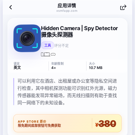
应用详情
xsmfapp.com
Hidden Camera | Spy Detector
摄像头探测器
评分不足
工具
语言
年龄限制
大小
英文
4+
10.7 MB
可以利用它在酒店、出租屋或办公室等隐私空间进
行检查，其中相机探测功能可识别红外光源，磁力
传感器能发现异常磁场，而无线扫描则有助于查找
同一网络下的未知设备。
380
APP STORE 原价
¥
限免期间底部按钮可免费获取