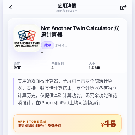
应用详情
xsmfapp.com
Not Another Twin Calculator 双
屏计算器
评分不足
效率
语言
年龄限制
大小
英文
4+
1.5 MB
实用的双面板计算器，单屏可显示两个简洁计算
器，支持一键互传计算结果，两个计算器各有独立
计算历史，仅提供基础计算功能，无冗余功能和花
哨设计，在iPhone和iPad上均可流畅运行
15
APP STORE 原价
¥
限免期间底部按钮可免费获取