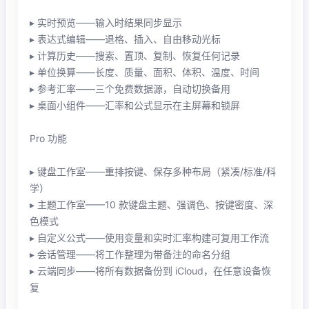
▸ 实时预览——输入时结果同步显示
▸ 表达式编辑——退格、插入、自由移动光标
▸ 计算历史——搜索、置顶、复制、恢复任何记录
▸ 单位换算——长度、质量、面积、体积、温度、时间
▸ 参考汇率——三个免费数据源，自动切换备用
▸ 桌面小组件——汇率和公式显示在主屏幕和锁屏
Pro 功能
▸ 键盘工作室——重排按键、保存多种布局（紧凑/标准/科
学）
▸ 主题工作室——10 款键盘主题、强调色、按键密度、深
色模式
▸ 自定义公式——使用变量和实时汇率构建可复用工作流
▸ 会话管理——将工作整理为带备注的命名分组
▸ 云端同步——将所有数据备份到 iCloud，在任意设备恢
复