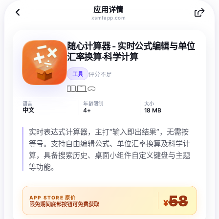
应用详情
xsmfapp.com
随心计算器 - 实时公式编辑与单位
汇率换算·科学计算
评分不足
工具
语言
年龄限制
大小
中文
4+
18 MB
实时表达式计算器，主打“输入即出结果”，无需按
等号。支持自由编辑公式、单位汇率换算及科学计
算，具备搜索历史、桌面小组件自定义键盘与主题
等功能。
58
APP STORE 原价
¥
限免期间底部按钮可免费获取