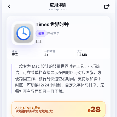
应用详情
xsmfapp.com
Times 世界时钟
评分不足
效率
语言
年龄限制
大小
英文
4+
1.4 MB
一款专为 Mac 设计的轻量世界时钟工具，小巧简
洁，可在菜单栏直接显示多国时区与对应国旗，方
便跨国工作、旅行时快速查看时间。支持添加多个
时区，可切换12/24小时制，自定义字体与排序，无
需打开主界面即可一目了然。
28
APP STORE 原价
¥
限免期间底部按钮可免费获取