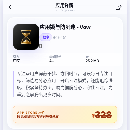
应用详情
xsmfapp.com
应用锁与防沉迷 - Vow
评分不足
效率
语言
年龄限制
大小
中文
4+
25.2 MB
专注帮用户屏蔽干扰、夺回时间。可设每日专注目
标，筛选易分心应用，开启专注模式，还能追踪进
度、积累坚持势头，助力摆脱分心，守住专注，为
重要之事腾出更多时间。
328
APP STORE 原价
¥
限免期间底部按钮可免费获取